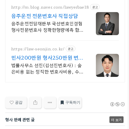
http://m.blog.naver.com/lawyerbae18
광고
음주운전 전문변호사 직접상담
음주운전전담재판부 국선변호인경험
형사전문변호사 정확한형량예측 합리
적수임료
https://law-seonjin.co.kr/
광고
민사200만원 형사250만원 변호
사선임비용 수임료 정찰제
법률사무소 선진(김선진변호사) : 숨
은비용 없는 정직한 변호사비용, 수임
료 정찰제 정직한 변호사, 합리적인
가성비로 최고의 결과를 만나보세요.
공감
구독하기
형사 판례 관련 글
더 보기