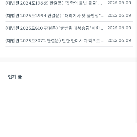
(대법원 2024도19669 판결문) '김학의 불법 출금' 이규원·차규근·이광철 무죄 확정...사건 6년 만에
2025.06.09
(대법원 2025도2994 판결문) "대리기사 탓 불인정"...이경 전 민주당 부대변인 유죄 확정
2025.06.09
(대법원 2025도810 판결문) '쌍방울 대북송금' 이화영 징역 7년8개월 확정
2025.06.09
(대법원 2025도3072 판결문) 민간 안마사 자격으로 '체형 교정' 시술...대법 "의료법 위반"
2025.06.09
인기 글