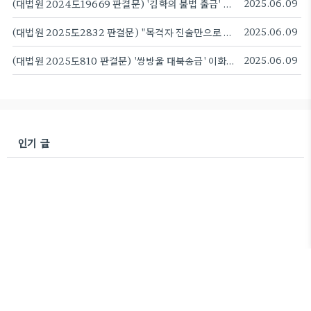
(대법원 2024도19669 판결문) '김학의 불법 출금' 이규원·차규근·이광철 무죄 확정...사건 6년 만에
2025.06.09
(대법원 2025도2832 판결문) "목격자 진술만으로 음주운전 인정 안돼"...대법원, 무죄 확정
2025.06.09
(대법원 2025도810 판결문) '쌍방울 대북송금' 이화영 징역 7년8개월 확정
2025.06.09
인기 글