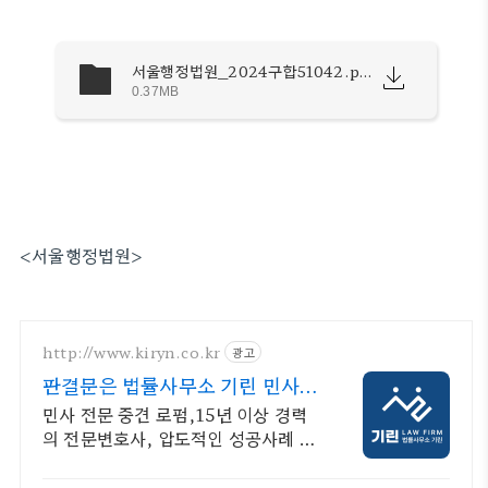
서울행정법원_2024구합51042.pdf
0.37MB
<서울행정법원>
http://www.kiryn.co.kr
광고
판결문은 법률사무소 기린 민사소
송 수많은 승소사례
민사 전문 중견 로펌,15년 이상 경력
의 전문변호사, 압도적인 성공사례 증
거와 절차가 승패를 결정합니다. 실력
으로 증명된 로펌 법률사무소 기린입