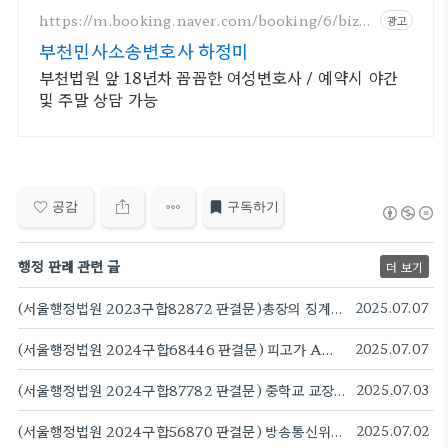
니다.
https://m.booking.naver.com/booking/6/bize
광고
s/147504
부천민사소송변호사 하정미
부천법원 앞 18년차 꼼꼼한 여성변호사 / 예약시 야간
및 주말 상담 가능
공감
구독하기
행정 판례 관련 글
더 보기
(서울행정법원 2023구합82872 판결문)총장의 징계결정과 교원소청심사위원회의 소청심사결정 중 소청심사결정이 원처분에 해당하고, 근로기준법 요건을 충족하지 않는 불이익하게 변경된 취업규칙 수용 전제로 하는 재임용계약서 등의 작성·제출 거부를 징계사유로 삼을 수 없다
2025.07.07
(서울행정법원 2024구합68446 판결문) 피고가 A대학교의 간접비고시비율을 5.19%로 정한 것의 위임입법의 한계 일탈 여부 등
2025.07.07
(서울행정법원 2024구합87782 판결문) 중학교 교장이 신규교사 채용 절차에서, 채점위원인 해당 중학교 교사들에게 전형점수 수정지시 사안에서 교장에 대한 해임 처분 정당하다 판단
2025.07.03
(서울행정법원 2024구합56870 판결문) 방송통신위원회가 2인의 위원으로만 구성된 상태에서 원고에 대한 과징금부과처분은 절차적 하자가 있다고 볼 수 없으나, 원고에 대한 과징금부과처분은 재량권의 범위를 일탈, 남용한 것으로 판단
2025.07.02