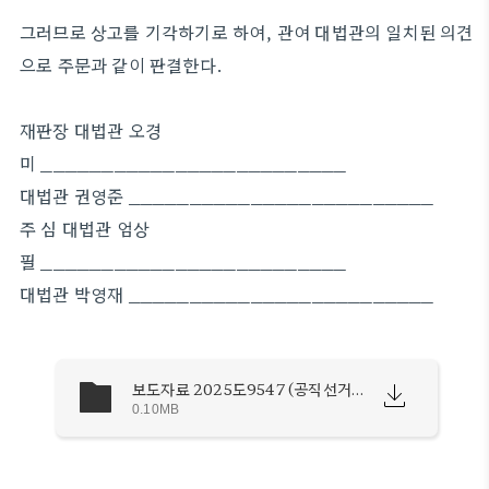
그러므로 상고를 기각하기로 하여, 관여 대법관의 일치된 의견
으로 주문과 같이 판결한다.
재판장 대법관 오경
미 _________________________
대법관 권영준 _________________________
주 심 대법관 엄상
필 _________________________
대법관 박영재 _________________________
보도자료 2025도9547 (공직선거법위반 사건).pdf
0.10MB