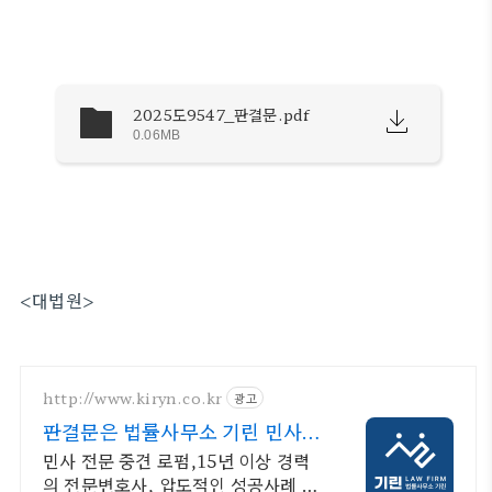
2025도9547_판결문.pdf
0.06MB
<대법원>
http://www.kiryn.co.kr
광고
판결문은 법률사무소 기린 민사소
송 수많은 승소사례
민사 전문 중견 로펌,15년 이상 경력
의 전문변호사, 압도적인 성공사례 증