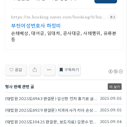
거와 절차가 승패를 결정합니다. 실력
으로 증명된 로펌 법률사무소 기린입
니다.
https://m.booking.naver.com/booking/6/bize
광고
s/147504
부천여성변호사 하정미
손해배상, 대여금, 임대차, 공사대금, 사해행위, 유류분
등
공감
구독하기
형사 판례 관련 글
더 보기
(대법원 2025도6943 판결문) 임신한 전처 흉기로 살해한 40대 남성, 징역 40년 확정
2025.09.05
(대법원 2025도6929 판결문) 치과의사가 치아 손상 망상 빠져…치과의사에게 최루액 뿌린 환자 징역형 확정
2025.09.05
(대법원 2025도10425 판결문, 보도자료) 김문수 민주당 의원 벌금 90만 원 확정…의원직 유지
2025.09.04