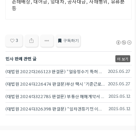
손해배상, 대여금, 임대차, 공사대금, 사해행위, 유류분
등
3
구독하기
민사 판례 관련 글
더 보기
(대법원 2022다265123 판결문) "얼음정수기 특허 침해 아니야"...코웨이, 11년 만에 승소
2025.05.27
(대법원 2024다226474 판결문)부산 택시 '기준근로시간' 절반으로 줄인 임금협정...대법원 "무효" 판례
2025.05.27
(대법원 2024다322785 판결문) 부동산 매매계약서 "양도세를 매수인이 부담한다"..특약 해석 기준 제시 판례
2025.05.12
(대법원 2024다326398 판결문) "임차권등기전 이사하면 대항력 소멸"
2025.05.12