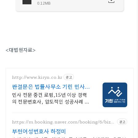
0.12MB
<대법원자료>
http://www.kiryn.co.kr
광고
판결문은 법률사무소 기린 민사소
송 수많은 승소사례
민사 전문 중견 로펌,15년 이상 경력
의 전문변호사, 압도적인 성공사례 증
거와 절차가 승패를 결정합니다. 실력
으로 증명된 로펌 법률사무소 기린입
니다.
https://m.booking.naver.com/booking/6/bize
광고
s/147504
부천여성변호사 하정미