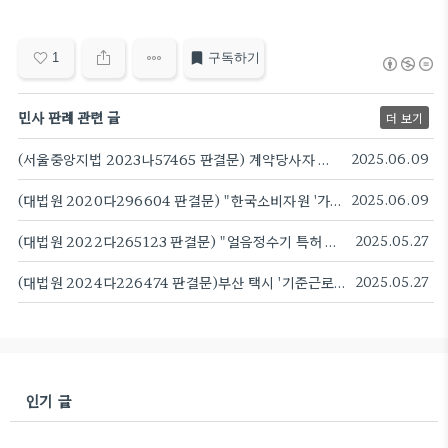
1
구독하기
민사 판례 관련 글
더 보기
(서울중앙지법 2023나57465 판결문) 계약당사자 상호 간의 신뢰관계가 깨어졌음을 이유로 매니지먼트 전속계약의 해지를 인정한 사안
2025.06.09
(대법원 2020다296604 판결문) "한국소비자원 '가짜 백수오' 발표 위법이지만 주주 배상 책임은 없어"
2025.06.09
(대법원 2022다265123 판결문) "얼음정수기 특허 침해 아니야"...코웨이, 11년 만에 승소
2025.05.27
(대법원 2024다226474 판결문)부산 택시 '기준근로시간' 절반으로 줄인 임금협정...대법원 "무효" 판례
2025.05.27
인기 글