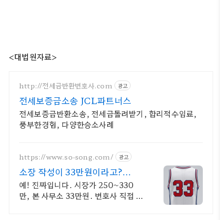
<대법원자료>
http://전세금반환변호사.com
광고
전세보증금소송 JCL파트너스
전세보증금반환소송, 전세금돌려받기, 합리적수임료,
풍부한경험, 다양한승소사례
https://www.so-song.com/
광고
소장 작성이 33만원이라고?
90% 비용거품 제거
예! 진짜입니다. 시장가 250~330
만, 본 사무소 33만원. 변호사 직접 작
성 한땀한땀, 정성! 고품질은 그대로,
가격만 낮췄습니다.